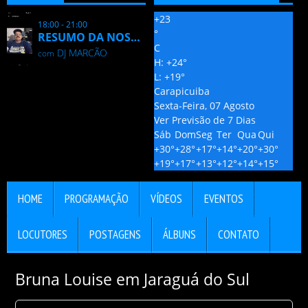
+
23
18:00 - 21:00
°
RESUMO DA NOSTALGIA
C
DJ MARCÃO
com
H:
+
24°
L:
+
19°
Carapicuiba
Sexta-Feira, 07 Agosto
Ver Previsão de 7 Dias
Sáb
Dom
Seg
Ter
Qua
Qui
+
30°
+
28°
+
17°
+
14°
+
20°
+
30°
+
19°
+
17°
+
13°
+
12°
+
14°
+
15°
HOME
PROGRAMAÇÃO
VÍDEOS
EVENTOS
LOCUTORES
POSTAGENS
ÁLBUNS
CONTATO
Bruna Louise em Jaraguá do Sul